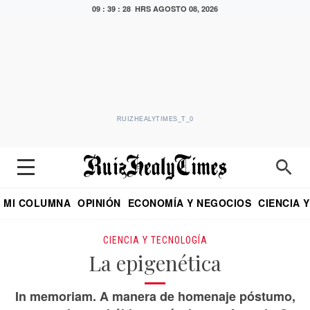
09 : 39 : 29 HRS
AGOSTO 08, 2026
RUIZHEALYTIMES_T_0
MI COLUMNA
OPINIÓN
ECONOMÍA Y NEGOCIOS
CIENCIA 
DIALOGO NOCTURNO
ECONOMISTA
EL UNIVERSAL
EDUARDO RUIZ HEALY EN FORMULA
PUEBLA
REFORMA
CRITERIO DE HI
CIENCIA Y TECNOLOGÍA
La epigenética
In memoriam. A manera de homenaje póstumo,