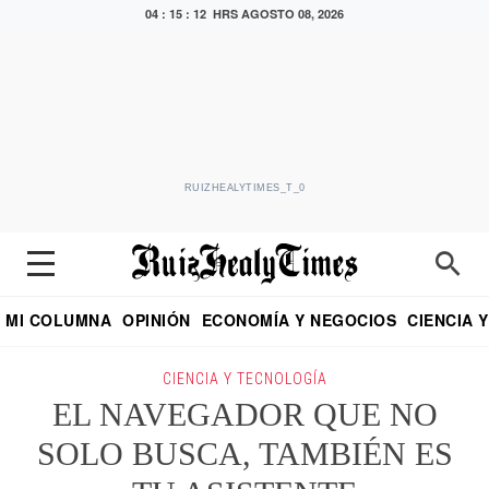
04 : 15 : 13 HRS
AGOSTO 08, 2026
RUIZHEALYTIMES_T_0
MI COLUMNA
OPINIÓN
ECONOMÍA Y NEGOCIOS
CIENCIA 
DIALOGO NOCTURNO
ECONOMISTA
EL UNIVERSAL
EDUARDO RUIZ HEALY EN FORMULA
PUEBLA
REFORMA
CRITERIO DE HI
CIENCIA Y TECNOLOGÍA
EL NAVEGADOR QUE NO
SOLO BUSCA, TAMBIÉN ES