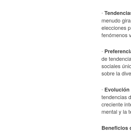
∙
Tendencia
menudo gira
elecciones p
fenómenos vi
∙
Preferenci
de tendencias
sociales úni
sobre la dive
∙
Evolución 
tendencias 
creciente in
mental y la 
Beneficios 