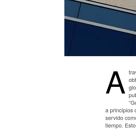
A
tr
ob
glo
pu
“G
a principios
servido como
tiempo. Esto