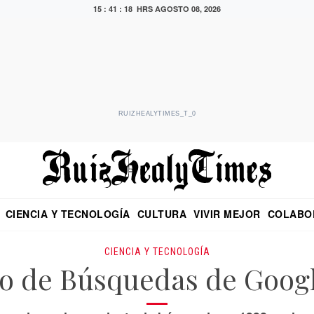
15 : 41 : 19 HRS
AGOSTO 08, 2026
RUIZHEALYTIMES_T_0
CIENCIA Y TECNOLOGÍA
CULTURA
VIVIR MEJOR
COLABO
NO
CRITERIO DE HIDALGO
EDUARDO RUIZ HEALY EN FORMULA
DIARIO DE CHIAPAS
PUEBLA
OPINIÓN
IMAGEN DE Z
EN EL ES
CIENCIA Y TECNOLOGÍA
io de Búsquedas de Googl