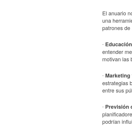
El anuario n
una herramie
patrones de
∙
Educación
entender mej
motivan las
∙
Marketing
estrategias 
entre sus púb
∙
Previsión
planificado
podrían influ