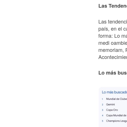
Las Tenden
Las tendenc
país, en el 
forma: Lo m
medi oambien
memoriam, Po
Acontecimien
Lo más bus