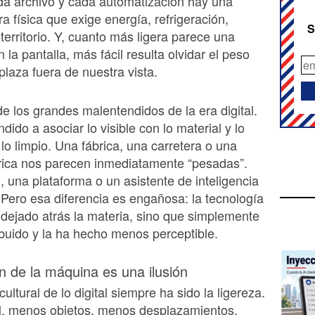
da archivo y cada automatización hay una
ra física que exige energía, refrigeración,
S
territorio. Y, cuanto más ligera parece una
 la pantalla, más fácil resulta olvidar el peso
plaza fuera de nuestra vista.
e los grandes malentendidos de la era digital.
ido a asociar lo visible con lo material y lo
 lo limpio. Una fábrica, una carretera o una
trica nos parecen inmediatamente “pesadas”.
, una plataforma o un asistente de inteligencia
o. Pero esa diferencia es engañosa: la tecnología
a dejado atrás la materia, sino que simplemente
ribuido y la ha hecho menos perceptible.
n de la máquina es una ilusión
ltural de lo digital siempre ha sido la ligereza.
, menos objetos, menos desplazamientos,