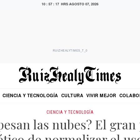
10 : 57 : 18 HRS
AGOSTO 07, 2026
RUIZHEALYTIMES_T_0
CIENCIA Y TECNOLOGÍA
CULTURA
VIVIR MEJOR
COLABO
NO
CRITERIO DE HIDALGO
EDUARDO RUIZ HEALY EN FORMULA
DIARIO DE CHIAPAS
PUEBLA
OPINIÓN
IMAGEN DE Z
EN EL ES
CIENCIA Y TECNOLOGÍA
pesan las nubes? El gran
tico de normalizar el us