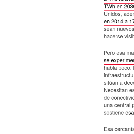
TWh en 203
Unidos, ade
en 2014 a 1
sean nuevos,
hacerse visib
Pero esa mat
se experiment
habla poco: 
infraestructu
sitúan a dec
Necesitan es
de conectivi
una central 
sostiene
esa
Esa cercanía