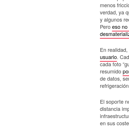
menos fricci
verdad, ya 
y algunos re
Pero
eso no 
desmaterial
En realidad,
usuario
. Ca
cada foto “
resumido
po
de datos, se
refrigeración
El soporte n
distancia i
infraestruct
en sus coste