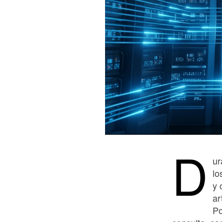
D
ur
lo
y 
ar
Po