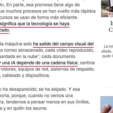
ón. En parte, esa promesa tiene algo de
que muchos procesos se han vuelto más rápidos
cursos se usan de forma más eficiente.
I
significa que la tecnología se haya
C
izado
.
 la máquina solo
ha salido del campo visual del
La in
da correo almacenado, cada vídeo reproducido,
aliada,
guardada en la nube”, cada documento
quién 
r una IA depende de una cadena física
: centros
rvidores, equipos de red, sistemas de respaldo,
, cableado y dispositivos.
o ha desaparecido; se ha alejado. Y esa
mporta, porque, cuando no vemos una
ura, tendemos a pensar menos en sus límites,
s y en quién los asume.