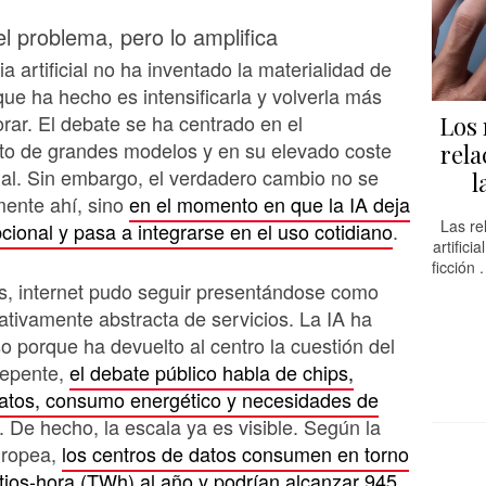
el problema, pero lo amplifica
ia artificial no ha inventado la materialidad de
o que ha hecho es intensificarla y volverla más
norar. El debate se ha centrado en el
Los 
to de grandes modelos y en su elevado coste
rela
al. Sin embargo, el verdadero cambio no se
l
mente ahí, sino
en el momento en que la IA deja
Las re
cional y pasa a integrarse en el uso cotidiano
.
artifici
ficción 
s, internet pudo seguir presentándose como
ativamente abstracta de servicios. La IA ha
 porque ha devuelto al centro la cuestión del
repente,
el debate público habla de chips,
datos, consumo energético y necesidades de
. De hecho, la escala ya es visible. Según la
uropea,
los centros de datos consumen en torno
tios-hora (TWh) al año y podrían alcanzar 945