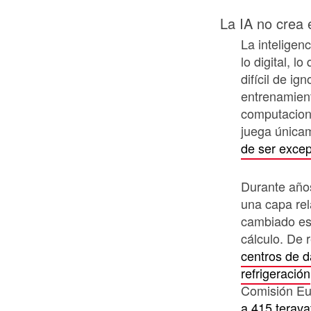
La IA no crea 
La inteligenc
lo digital, l
difícil de ig
entrenamien
computacion
juega única
de ser excep
Durante año
una capa rel
cambiado eso
cálculo. De 
centros de 
refrigeración
Comisión E
a 415 terava