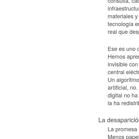
consulta, ca
infraestructu
materiales y 
tecnología en
real que des
Ese es uno d
Hemos aprend
invisible con
central eléc
Un algoritmo
artificial, n
digital no h
la ha redist
La desaparició
La promesa cu
Menos papel