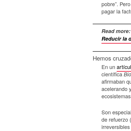
pobre”. Pero
pagar la fact
Read more
Reducir la 
Hemos cruzado 
En un
artícu
científica
Bi
afirmaban que
acelerando y
ecosistemas 
Son especia
de refuerzo 
irreversibles