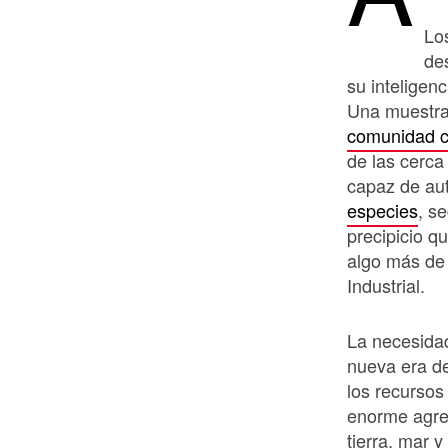
Lo
de
su inteligen
Una muestra
comunidad ci
de las cerca
capaz de au
especies
, s
precipicio 
algo más de 
Industrial.
La necesida
nueva era d
los recursos
enorme agre
tierra, mar y