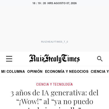
18 : 19 : 21 HRS
AGOSTO 07, 2026
RUIZHEALYTIMES_T_0
MI COLUMNA
OPINIÓN
ECONOMÍA Y NEGOCIOS
CIENCIA 
DIALOGO NOCTURNO
ECONOMISTA
EL UNIVERSAL
EDUARDO RUIZ HEALY EN FORMULA
PUEBLA
REFORMA
CRITERIO DE HI
CIENCIA Y TECNOLOGÍA
3 años de IA generativa: del
“¡Wow!” al “ya no puedo