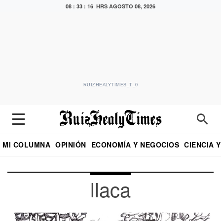
08 : 33 : 17 HRS
AGOSTO 08, 2026
RUIZHEALYTIMES_T_0
MI COLUMNA
OPINIÓN
ECONOMÍA Y NEGOCIOS
CIENCIA 
DIALOGO NOCTURNO
ECONOMISTA
EL UNIVERSAL
EDUARDO RUIZ HEALY EN FORMULA
PUEBLA
REFORMA
CRITERIO DE HI
llaca