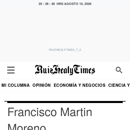
20 : 38 : 49 HRS
AGOSTO 10, 2026
RUIZHEALYTIMES_T_0
MI COLUMNA
OPINIÓN
ECONOMÍA Y NEGOCIOS
CIENCIA 
DIALOGO NOCTURNO
ECONOMISTA
EL UNIVERSAL
EDUARDO RUIZ HEALY EN FORMULA
PUEBLA
REFORMA
CRITERIO DE HI
Francisco Martin
Moreno