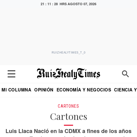
21 : 11 : 28 HRS
AGOSTO 07, 2026
RUIZHEALYTIMES_T_0
MI COLUMNA
OPINIÓN
ECONOMÍA Y NEGOCIOS
CIENCIA 
DIALOGO NOCTURNO
ECONOMISTA
EL UNIVERSAL
EDUARDO RUIZ HEALY EN FORMULA
PUEBLA
REFORMA
CRITERIO DE HI
CARTONES
Cartones
Luis Llaca Nació en la CDMX a fines de los años