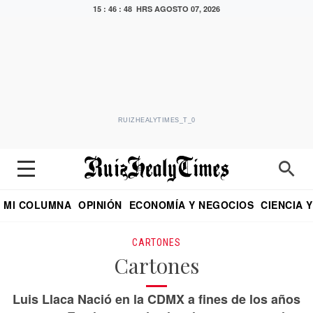
15 : 46 : 48 HRS
AGOSTO 07, 2026
RUIZHEALYTIMES_T_0
MI COLUMNA
OPINIÓN
ECONOMÍA Y NEGOCIOS
CIENCIA 
DIALOGO NOCTURNO
ECONOMISTA
EL UNIVERSAL
EDUARDO RUIZ HEALY EN FORMULA
PUEBLA
REFORMA
CRITERIO DE HI
CARTONES
Cartones
Luis Llaca Nació en la CDMX a fines de los años