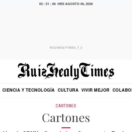
02 : 51 : 07 HRS
AGOSTO 06, 2026
RUIZHEALYTIMES_T_0
CIENCIA Y TECNOLOGÍA
CULTURA
VIVIR MEJOR
COLABO
NO
CRITERIO DE HIDALGO
EDUARDO RUIZ HEALY EN FORMULA
DIARIO DE CHIAPAS
PUEBLA
OPINIÓN
IMAGEN DE Z
EN EL ES
CARTONES
Cartones