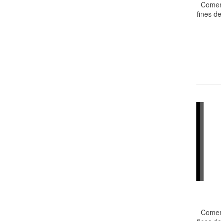
Comen
fines d
Comen