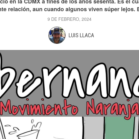
ió en la CDMX a fines de los años sesenta. Es el c
nte relación, aun cuando algunos viven súper lejos. 
9 DE FEBRERO, 2024
LUIS LLACA