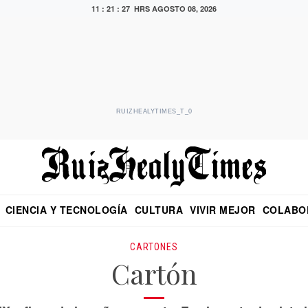
11 : 21 : 28 HRS
AGOSTO 08, 2026
RUIZHEALYTIMES_T_0
CIENCIA Y TECNOLOGÍA
CULTURA
VIVIR MEJOR
COLABO
NO
CRITERIO DE HIDALGO
EDUARDO RUIZ HEALY EN FORMULA
DIARIO DE CHIAPAS
PUEBLA
OPINIÓN
IMAGEN DE Z
EN EL ES
CARTONES
Cartón