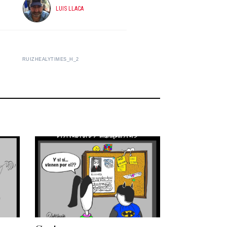
LUIS LLACA
RUIZHEALYTIMES_H_2