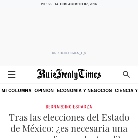
20 : 55 : 14 HRS
AGOSTO 07, 2026
RUIZHEALYTIMES_T_0
MI COLUMNA
OPINIÓN
ECONOMÍA Y NEGOCIOS
CIENCIA 
DIALOGO NOCTURNO
ECONOMISTA
EL UNIVERSAL
EDUARDO RUIZ HEALY EN FORMULA
PUEBLA
REFORMA
CRITERIO DE HI
BERNARDINO ESPARZA
Tras las elecciones del Estado
de México: ¿es necesaria una