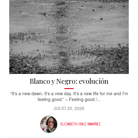
Blanco y Negro: evolución
“It's a new dawn. It's a new day. It's a new life for me and I'm
feeling good.” – Feeling good /...
JULIO 20, 2026
ELIZABETH CRUZ RAMÍREZ