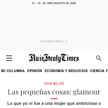
01 : 12 : 27 HRS
AGOSTO 06, 2026
RUIZHEALYTIMES_T_0
MI COLUMNA
OPINIÓN
ECONOMÍA Y NEGOCIOS
CIENCIA 
DIALOGO NOCTURNO
ECONOMISTA
EL UNIVERSAL
EDUARDO RUIZ HEALY EN FORMULA
PUEBLA
REFORMA
CRITERIO DE HI
VIVIR MEJOR
Las pequeñas cosas: glamour
Lo que yo vi fue a una mujer que ambiciosa o