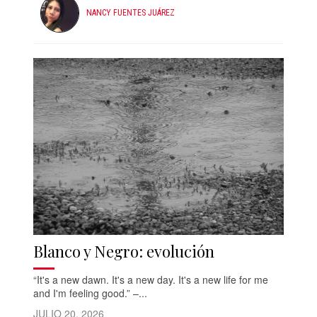
NANCY FUENTES JUÁREZ
Blanco y Negro: evolución
“It's a new dawn. It's a new day. It's a new life for me
and I'm feeling good.” –...
JULIO 20, 2026