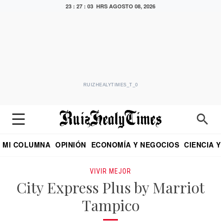
23 : 27 : 04 HRS
AGOSTO 08, 2026
RUIZHEALYTIMES_T_0
MI COLUMNA
OPINIÓN
ECONOMÍA Y NEGOCIOS
CIENCIA 
DIALOGO NOCTURNO
ECONOMISTA
EL UNIVERSAL
EDUARDO RUIZ HEALY EN FORMULA
PUEBLA
REFORMA
CRITERIO DE HI
VIVIR MEJOR
City Express Plus by Marriot
Tampico