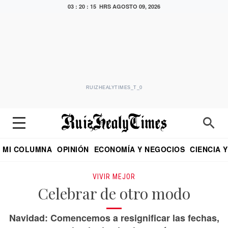
03 : 20 : 16 HRS
AGOSTO 09, 2026
RUIZHEALYTIMES_T_0
MI COLUMNA
OPINIÓN
ECONOMÍA Y NEGOCIOS
CIENCIA 
DIALOGO NOCTURNO
ECONOMISTA
EL UNIVERSAL
EDUARDO RUIZ HEALY EN FORMULA
PUEBLA
REFORMA
CRITERIO DE HI
VIVIR MEJOR
Celebrar de otro modo
Navidad: Comencemos a resignificar las fechas,