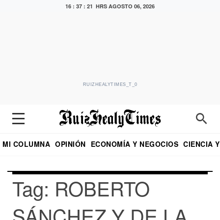
16 : 37 : 21 HRS
AGOSTO 06, 2026
RUIZHEALYTIMES_T_0
MI COLUMNA
OPINIÓN
ECONOMÍA Y NEGOCIOS
CIENCIA 
DIALOGO NOCTURNO
ECONOMISTA
EL UNIVERSAL
EDUARDO RUIZ HEALY EN FORMULA
PUEBLA
REFORMA
CRITERIO DE HI
Tag: ROBERTO
SÁNCHEZ Y DE LA