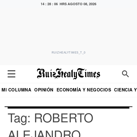
14 : 28 : 07 HRS
AGOSTO 08, 2026
RUIZHEALYTIMES_T_0
MI COLUMNA
OPINIÓN
ECONOMÍA Y NEGOCIOS
CIENCIA 
DIALOGO NOCTURNO
ECONOMISTA
EL UNIVERSAL
EDUARDO RUIZ HEALY EN FORMULA
PUEBLA
REFORMA
CRITERIO DE HI
Tag: ROBERTO
ALEJANDRO