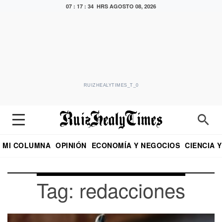
07 : 17 : 34 HRS
AGOSTO 08, 2026
RUIZHEALYTIMES_T_0
MI COLUMNA
OPINIÓN
ECONOMÍA Y NEGOCIOS
CIENCIA 
DIALOGO NOCTURNO
ECONOMISTA
EL UNIVERSAL
EDUARDO RUIZ HEALY EN FORMULA
PUEBLA
REFORMA
CRITERIO DE HI
Tag: redacciones