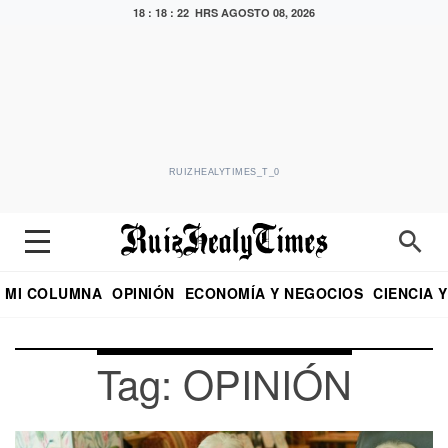
18 : 18 : 23 HRS
AGOSTO 08, 2026
RUIZHEALYTIMES_T_0
MI COLUMNA
OPINIÓN
ECONOMÍA Y NEGOCIOS
CIENCIA 
DIALOGO NOCTURNO
ECONOMISTA
EL UNIVERSAL
EDUARDO RUIZ HEALY EN FORMULA
PUEBLA
REFORMA
CRITERIO DE HI
Tag: OPINIÓN