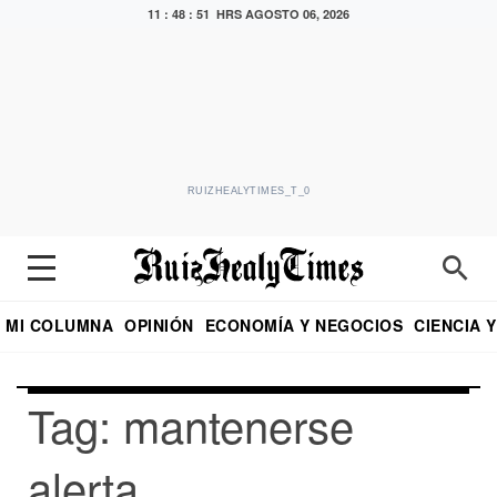
11 : 48 : 51 HRS
AGOSTO 06, 2026
RUIZHEALYTIMES_T_0
MI COLUMNA
OPINIÓN
ECONOMÍA Y NEGOCIOS
CIENCIA 
DIALOGO NOCTURNO
ECONOMISTA
EL UNIVERSAL
EDUARDO RUIZ HEALY EN FORMULA
PUEBLA
REFORMA
CRITERIO DE HI
Tag: mantenerse
alerta