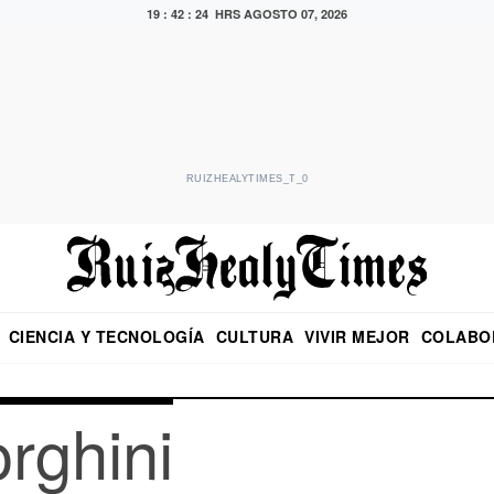
19 : 42 : 24 HRS
AGOSTO 07, 2026
RUIZHEALYTIMES_T_0
CIENCIA Y TECNOLOGÍA
CULTURA
VIVIR MEJOR
COLABO
NO
CRITERIO DE HIDALGO
EDUARDO RUIZ HEALY EN FORMULA
DIARIO DE CHIAPAS
PUEBLA
OPINIÓN
IMAGEN DE Z
EN EL ES
rghini