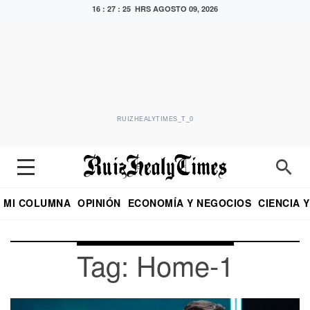
16 : 27 : 25 HRS
AGOSTO 09, 2026
RUIZHEALYTIMES_T_0
MI COLUMNA
OPINIÓN
ECONOMÍA Y NEGOCIOS
CIENCIA 
DIALOGO NOCTURNO
ECONOMISTA
EL UNIVERSAL
EDUARDO RUIZ HEALY EN FORMULA
PUEBLA
REFORMA
CRITERIO DE HI
Tag: Home-1