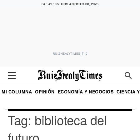
04 : 42 : 55 HRS
AGOSTO 08, 2026
RUIZHEALYTIMES_T_0
MI COLUMNA
OPINIÓN
ECONOMÍA Y NEGOCIOS
CIENCIA 
DIALOGO NOCTURNO
ECONOMISTA
EL UNIVERSAL
EDUARDO RUIZ HEALY EN FORMULA
PUEBLA
REFORMA
CRITERIO DE HI
Tag: biblioteca del
futuro