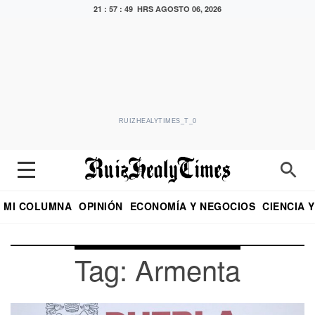
21 : 57 : 49 HRS
AGOSTO 06, 2026
RUIZHEALYTIMES_T_0
MI COLUMNA
OPINIÓN
ECONOMÍA Y NEGOCIOS
CIENCIA 
DIALOGO NOCTURNO
ECONOMISTA
EL UNIVERSAL
EDUARDO RUIZ HEALY EN FORMULA
PUEBLA
REFORMA
CRITERIO DE HI
Tag: Armenta