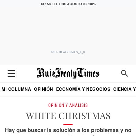
13 : 58 : 12 HRS
AGOSTO 08, 2026
RUIZHEALYTIMES_T_0
MI COLUMNA
OPINIÓN
ECONOMÍA Y NEGOCIOS
CIENCIA 
DIALOGO NOCTURNO
ECONOMISTA
EL UNIVERSAL
EDUARDO RUIZ HEALY EN FORMULA
PUEBLA
REFORMA
CRITERIO DE HI
OPINIÓN Y ANÁLISIS
WHITE CHRISTMAS
Hay que buscar la solución a los problemas y no