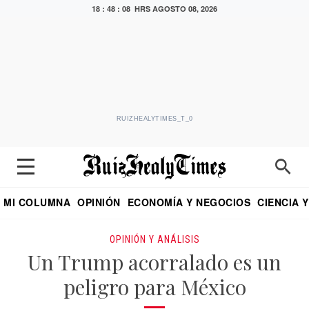
18 : 48 : 09 HRS
AGOSTO 08, 2026
RUIZHEALYTIMES_T_0
MI COLUMNA
OPINIÓN
ECONOMÍA Y NEGOCIOS
CIENCIA 
DIALOGO NOCTURNO
ECONOMISTA
EL UNIVERSAL
EDUARDO RUIZ HEALY EN FORMULA
PUEBLA
REFORMA
CRITERIO DE HI
OPINIÓN Y ANÁLISIS
Un Trump acorralado es un
peligro para México