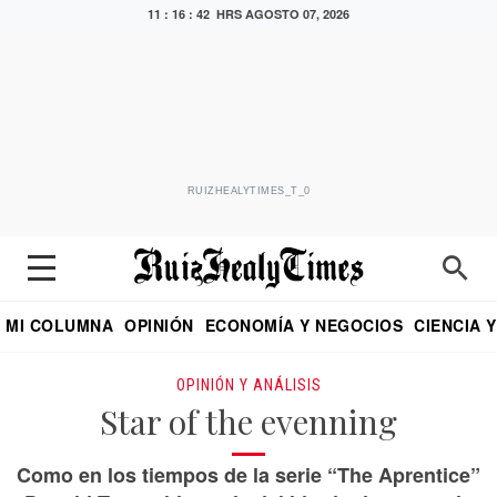
11 : 16 : 43 HRS
AGOSTO 07, 2026
RUIZHEALYTIMES_T_0
MI COLUMNA
OPINIÓN
ECONOMÍA Y NEGOCIOS
CIENCIA 
DIALOGO NOCTURNO
ECONOMISTA
EL UNIVERSAL
EDUARDO RUIZ HEALY EN FORMULA
PUEBLA
REFORMA
CRITERIO DE HI
OPINIÓN Y ANÁLISIS
Star of the evenning
Como en los tiempos de la serie “The Aprentice”