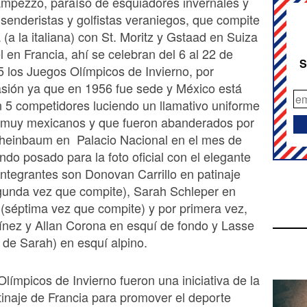
Ampezzo, paraíso de esquiadores invernales y
 senderistas y golfistas veraniegos, que compite
 (a la italiana) con St. Moritz y Gstaad en Suiza
 en Francia, ahí se celebran del 6 al 22 de
S
5 los Juegos Olímpicos de Invierno, por
sión ya que en 1956 fue sede y México está
 5 competidores luciendo un llamativo uniforme
 muy mexicanos y que fueron abanderados por
Sheinbaum en Palacio Nacional en el mes de
ndo posado para la foto oficial con el elegante
integrantes son Donovan Carrillo en patinaje
egunda vez que compite), Sarah Schleper en
 (séptima vez que compite) y por primera vez,
ínez y Allan Corona en esquí de fondo y Lasse
o de Sarah) en esquí alpino.
límpicos de Invierno fueron una iniciativa de la
inaje de Francia para promover el deporte