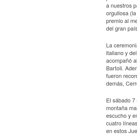
a nuestros p
orgullosa (l
premio al me
del gran paí
La ceremonia
italiano y d
acompañó al 
Bartoli. Adem
fueron recor
demás, Cerró
El sábado 7 
montaña masc
escucho y en
cuatro línea
en estos Ju