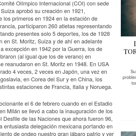
 Comité Olímpico Internacional (COI) con sede
 Suiza aprobó su creación en 1921,
 los primeros en 1924 en la estación de
ancia, participaron 260 atletas representando
tando presentes solo 5 deportes, los de 1928
n en St. Moritz, Suiza y de ahí en adelante
a excepción en 1942 por la Guerra, los de
TOR
braron (al igual que los de verano) en
se reanudaron en St. Moritz en 1948. En USA
rado 4 veces, 2 veces en Japón, una vez en
Su
proble
goslavia, en Corea del Sur y en China, los
to
tintas estaciones de Francia, Italia y Noruega.
ionante el 6 de febrero cuando en el Estadio
en Milán se llevó a cabo la inauguración de los
l Desfile de las Naciones que ahora fueron 96,
la entusiasta delegación mexicana portando en
ento de ondeo nuestro gran lábaro patrio y ver