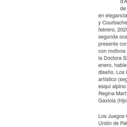
d’
de
en elegancia
y Courbachel
febrero, 202
segunda oca
presente con
con motivos
la Doctora 
enero, habie
diseño. Los 
artístico (s
esquí alpino
Regina Mart
Gaxiola (hij
Los Juegos O
Unión de Pat