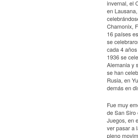
invernal, el
en Lausana,
celebrándose
Chamonix, Fr
16 países es
se celebraro
cada 4 años 
1936 se cele
Alemania y 
se han celeb
Rusia, en Yu
demás en dis
Fue muy emoc
de San Siro 
Juegos, en e
ver pasar a 
pleno movimi