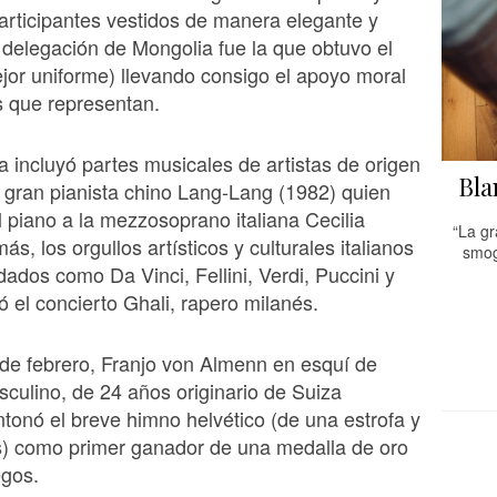
articipantes vestidos de manera elegante y
a delegación de Mongolia fue la que obtuvo el
jor uniforme) llevando consigo el apoyo moral
s que representan.
 incluyó partes musicales de artistas de origen
Bla
el gran pianista chino Lang-Lang (1982) quien
piano a la mezzosoprano italiana Cecilia
“La gr
ás, los orgullos artísticos y culturales italianos
smog 
dados como Da Vinci, Fellini, Verdi, Puccini y
 el concierto Ghali, rapero milanés.
de febrero, Franjo von Almenn en esquí de
ulino, de 24 años originario de Suiza
tonó el breve himno helvético (de una estrofa y
s) como primer ganador de una medalla de oro
egos.