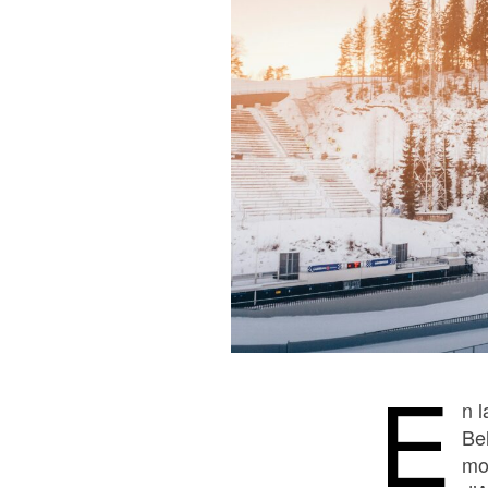
E
n l
Be
mo