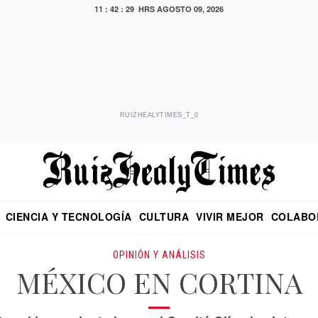
11 : 42 : 31 HRS
AGOSTO 09, 2026
RUIZHEALYTIMES_T_0
CIENCIA Y TECNOLOGÍA
CULTURA
VIVIR MEJOR
COLABO
NO
CRITERIO DE HIDALGO
EDUARDO RUIZ HEALY EN FORMULA
DIARIO DE CHIAPAS
PUEBLA
OPINIÓN
IMAGEN DE Z
EN EL ES
OPINIÓN Y ANÁLISIS
MÉXICO EN CORTINA