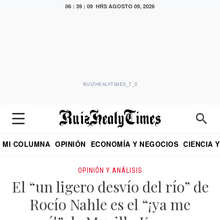
06 : 39 : 10 HRS
AGOSTO 09, 2026
RUIZHEALYTIMES_T_0
MI COLUMNA
OPINIÓN
ECONOMÍA Y NEGOCIOS
CIENCIA 
DIALOGO NOCTURNO
ECONOMISTA
EL UNIVERSAL
EDUARDO RUIZ HEALY EN FORMULA
PUEBLA
REFORMA
CRITERIO DE HI
OPINIÓN Y ANÁLISIS
El “un ligero desvío del río” de
Rocío Nahle es el “¡ya me