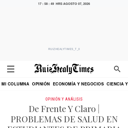
17 : 58 : 50 HRS
AGOSTO 07, 2026
RUIZHEALYTIMES_T_0
MI COLUMNA
OPINIÓN
ECONOMÍA Y NEGOCIOS
CIENCIA 
DIALOGO NOCTURNO
ECONOMISTA
EL UNIVERSAL
EDUARDO RUIZ HEALY EN FORMULA
PUEBLA
REFORMA
CRITERIO DE HI
OPINIÓN Y ANÁLISIS
De Frente Y Claro |
PROBLEMAS DE SALUD EN