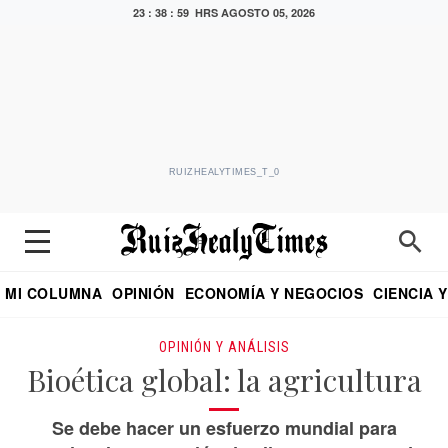
23 : 39 : 00 HRS
AGOSTO 05, 2026
RUIZHEALYTIMES_T_0
MI COLUMNA
OPINIÓN
ECONOMÍA Y NEGOCIOS
CIENCIA 
DIALOGO NOCTURNO
ECONOMISTA
EL UNIVERSAL
EDUARDO RUIZ HEALY EN FORMULA
PUEBLA
REFORMA
CRITERIO DE HI
OPINIÓN Y ANÁLISIS
Bioética global: la agricultura
Se debe hacer un esfuerzo mundial para