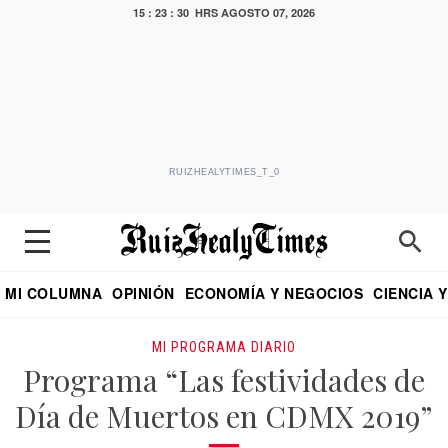
15 : 23 : 30 HRS
AGOSTO 07, 2026
RUIZHEALYTIMES_T_0
MI COLUMNA
OPINIÓN
ECONOMÍA Y NEGOCIOS
CIENCIA 
DIALOGO NOCTURNO
ECONOMISTA
EL UNIVERSAL
EDUARDO RUIZ HEALY EN FORMULA
PUEBLA
REFORMA
CRITERIO DE HI
MI PROGRAMA DIARIO
Programa “Las festividades de
Día de Muertos en CDMX 2019”