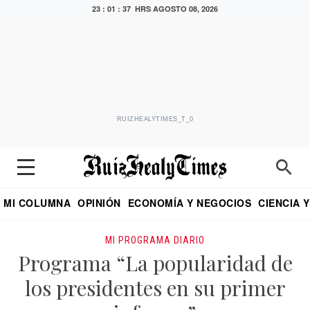
23 : 01 : 37 HRS
AGOSTO 08, 2026
RUIZHEALYTIMES_T_0
MI COLUMNA
OPINIÓN
ECONOMÍA Y NEGOCIOS
CIENCIA 
DIALOGO NOCTURNO
ECONOMISTA
EL UNIVERSAL
EDUARDO RUIZ HEALY EN FORMULA
PUEBLA
REFORMA
CRITERIO DE HI
MI PROGRAMA DIARIO
Programa “La popularidad de
los presidentes en su primer