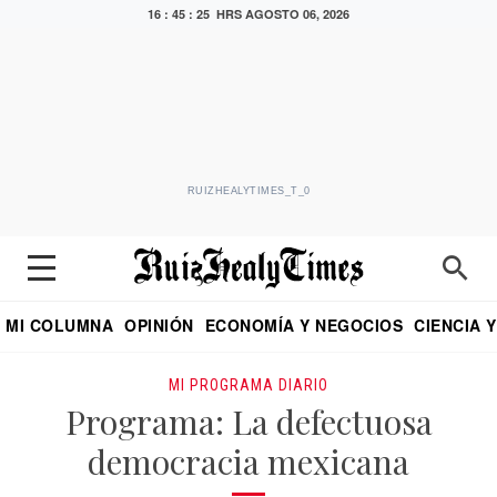
16 : 45 : 26 HRS
AGOSTO 06, 2026
RUIZHEALYTIMES_T_0
MI COLUMNA
OPINIÓN
ECONOMÍA Y NEGOCIOS
CIENCIA 
DIALOGO NOCTURNO
ECONOMISTA
EL UNIVERSAL
EDUARDO RUIZ HEALY EN FORMULA
PUEBLA
REFORMA
CRITERIO DE HI
MI PROGRAMA DIARIO
Programa: La defectuosa
democracia mexicana