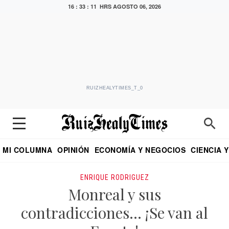
16 : 33 : 13 HRS
AGOSTO 06, 2026
RUIZHEALYTIMES_T_0
MI COLUMNA
OPINIÓN
ECONOMÍA Y NEGOCIOS
CIENCIA 
DIALOGO NOCTURNO
ECONOMISTA
EL UNIVERSAL
EDUARDO RUIZ HEALY EN FORMULA
PUEBLA
REFORMA
CRITERIO DE HI
ENRIQUE RODRIGUEZ
Monreal y sus
contradicciones… ¡Se van al