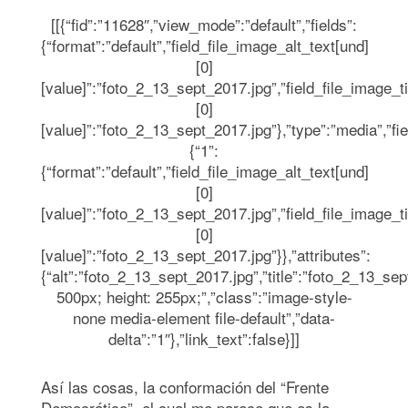
[[{“fid”:”11628″,”view_mode”:”default”,”fields”:
{“format”:”default”,”field_file_image_alt_text[und]
[0]
[value]”:”foto_2_13_sept_2017.jpg”,”field_file_image_ti
[0]
[value]”:”foto_2_13_sept_2017.jpg”},”type”:”media”,”fie
{“1”:
{“format”:”default”,”field_file_image_alt_text[und]
[0]
[value]”:”foto_2_13_sept_2017.jpg”,”field_file_image_ti
[0]
[value]”:”foto_2_13_sept_2017.jpg”}},”attributes”:
{“alt”:”foto_2_13_sept_2017.jpg”,”title”:”foto_2_13_sep
500px; height: 255px;”,”class”:”image-style-
none media-element file-default”,”data-
delta”:”1″},”link_text”:false}]]
Así las cosas, la conformación del “Frente
Democrático”, el cual me parece que es la