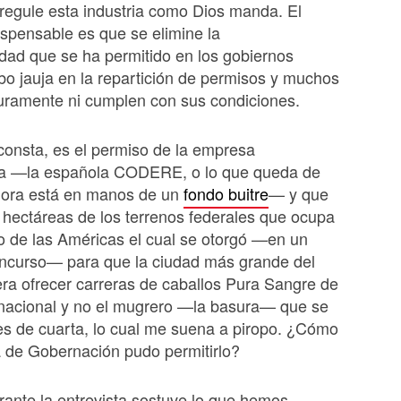
regule esta industria como Dios manda. El
dispensable es que se elimine la
idad que se ha permitido en los gobiernos
o jauja en la repartición de permisos y muchos
uramente ni cumplen con sus condiciones.
onsta, es el permiso de la empresa
ia —la española CODERE, o lo que queda de
ahora está en manos de un
fondo buitre
— y que
 hectáreas de los terrenos federales que ocupa
 de las Américas el cual se otorgó —en un
curso— para que la ciudad más grande del
a ofrecer carreras de caballos Pura Sangre de
rnacional y no el mugrero —la basura— que se
es de cuarta, lo cual me suena a piropo. ¿Cómo
a de Gobernación pudo permitirlo?
rante la entrevista sostuve lo que hemos