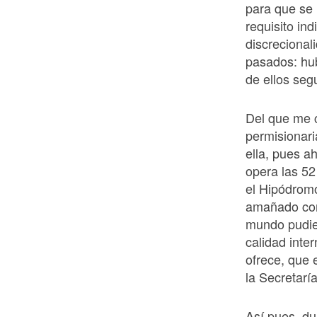
para que se 
requisito in
discrecional
pasados: hub
de ellos seg
Del que me c
permisionar
ella, pues 
opera las 52
el Hipódromo
amañado con
mundo pudier
calidad inte
ofrece, que 
la Secretarí
Así pues, du