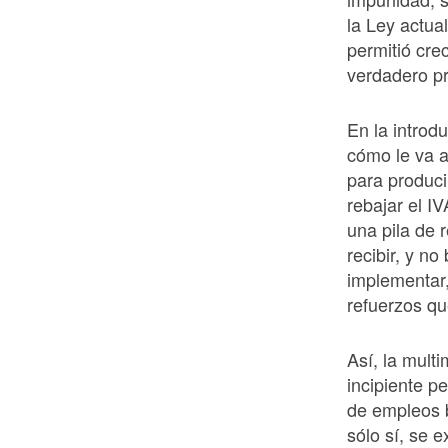
la Ley actu
permitió cre
verdadero pr
En la introd
cómo le va a
para produci
rebajar el IV
una pila de 
recibir, y n
implementar,
refuerzos qu
Así, la mult
incipiente p
de empleos 
sólo sí, se 