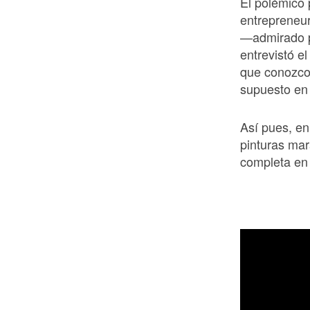
El polémico 
entrepreneu
—admirado p
entrevistó e
que conozco:
supuesto en 
Así pues, en
pinturas mara
completa en