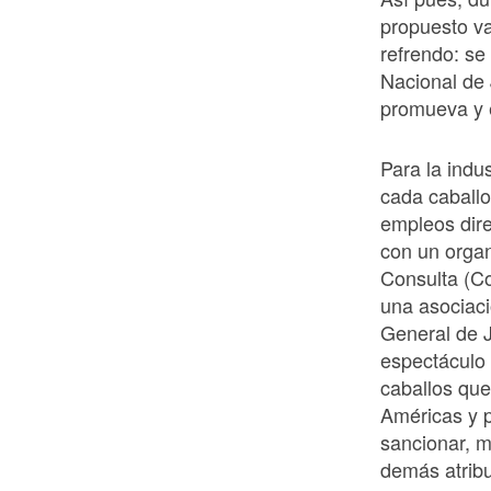
propuesto va
refrendo: se
Nacional de 
promueva y e
Para la indu
cada caball
empleos dir
con un orga
Consulta (C
una asociaci
General de J
espectáculo 
caballos que
Américas y p
sancionar, m
demás atribu