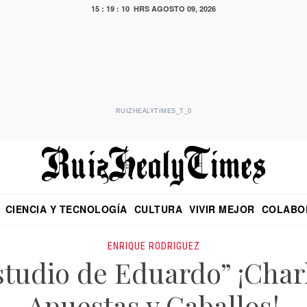
15 : 19 : 11 HRS
AGOSTO 09, 2026
RUIZHEALYTIMES_T_0
CIENCIA Y TECNOLOGÍA
CULTURA
VIVIR MEJOR
COLABO
NO
CRITERIO DE HIDALGO
EDUARDO RUIZ HEALY EN FORMULA
DIARIO DE CHIAPAS
PUEBLA
OPINIÓN
IMAGEN DE Z
EN EL ES
ENRIQUE RODRIGUEZ
studio de Eduardo” ¡Cha
Apuestas y Caballos!