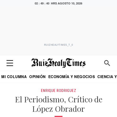
02 : 49 : 41 HRS
AGOSTO 10, 2026
RUIZHEALYTIMES_T_0
MI COLUMNA
OPINIÓN
ECONOMÍA Y NEGOCIOS
CIENCIA 
DIALOGO NOCTURNO
ECONOMISTA
EL UNIVERSAL
EDUARDO RUIZ HEALY EN FORMULA
PUEBLA
REFORMA
CRITERIO DE HI
ENRIQUE RODRIGUEZ
El Periodismo, Crítico de
López Obrador