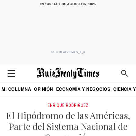
09 : 48 : 42 HRS
AGOSTO 07, 2026
RUIZHEALYTIMES_T_0
MI COLUMNA
OPINIÓN
ECONOMÍA Y NEGOCIOS
CIENCIA 
DIALOGO NOCTURNO
ECONOMISTA
EL UNIVERSAL
EDUARDO RUIZ HEALY EN FORMULA
PUEBLA
REFORMA
CRITERIO DE HI
ENRIQUE RODRIGUEZ
El Hipódromo de las Américas,
Parte del Sistema Nacional de