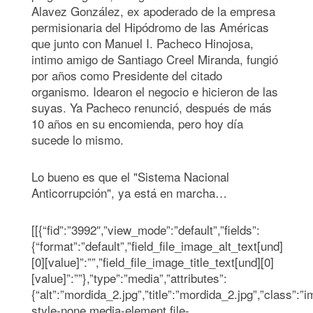
Alavez González, ex apoderado de la empresa
permisionaria del Hipódromo de las Américas
que junto con Manuel I. Pacheco Hinojosa,
intimo amigo de Santiago Creel Miranda, fungió
por años como Presidente del citado
organismo. Idearon el negocio e hicieron de las
suyas. Ya Pacheco renunció, después de más
10 años en su encomienda, pero hoy día
sucede lo mismo.
Lo bueno es que el "Sistema Nacional
Anticorrupción", ya está en marcha…
[[{“fid”:”3992″,”view_mode”:”default”,”fields”:
{“format”:”default”,”field_file_image_alt_text[und]
[0][value]”:””,”field_file_image_title_text[und][0]
[value]”:””},”type”:”media”,”attributes”:
{“alt”:”mordida_2.jpg”,”title”:”mordida_2.jpg”,”class”:”
style-none media-element file-