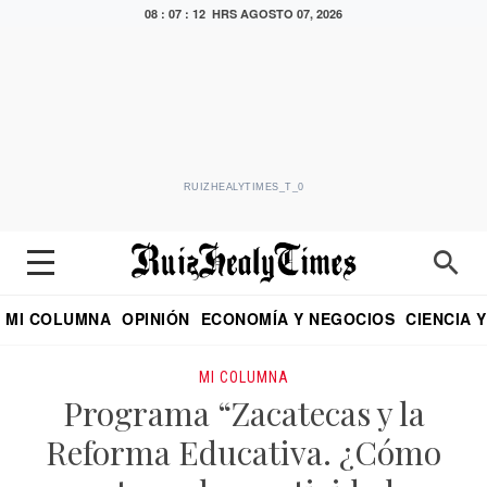
08 : 07 : 12 HRS
AGOSTO 07, 2026
RUIZHEALYTIMES_T_0
MI COLUMNA
OPINIÓN
ECONOMÍA Y NEGOCIOS
CIENCIA 
DIALOGO NOCTURNO
ECONOMISTA
EL UNIVERSAL
EDUARDO RUIZ HEALY EN FORMULA
PUEBLA
REFORMA
CRITERIO DE HI
MI COLUMNA
Programa “Zacatecas y la
Reforma Educativa. ¿Cómo