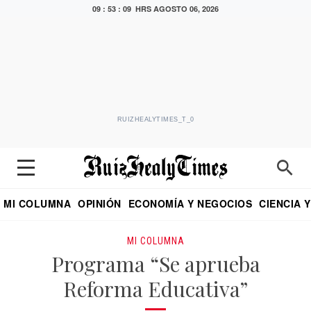
09 : 53 : 09 HRS
AGOSTO 06, 2026
RUIZHEALYTIMES_T_0
MI COLUMNA
OPINIÓN
ECONOMÍA Y NEGOCIOS
CIENCIA 
DIALOGO NOCTURNO
ECONOMISTA
EL UNIVERSAL
EDUARDO RUIZ HEALY EN FORMULA
PUEBLA
REFORMA
CRITERIO DE HI
MI COLUMNA
Programa “Se aprueba
Reforma Educativa”