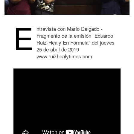
E
ntrevista con Mario Delgado -
Fragmento de la emisión “Eduardo
Ruiz-Healy En Fórmula” del jueves
25 de abril de 2019-
www.ruizhealytimes.com