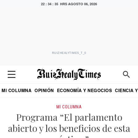
22 : 34 : 36 HRS
AGOSTO 06, 2026
RUIZHEALYTIMES_T_0
MI COLUMNA
OPINIÓN
ECONOMÍA Y NEGOCIOS
CIENCIA 
DIALOGO NOCTURNO
ECONOMISTA
EL UNIVERSAL
EDUARDO RUIZ HEALY EN FORMULA
PUEBLA
REFORMA
CRITERIO DE HI
MI COLUMNA
Programa “El parlamento
abierto y los beneficios de esta