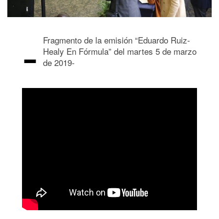
-
Fragmento de la emisión “Eduardo Ruiz-
Healy En Fórmula” del martes 5 de marzo
de 2019-