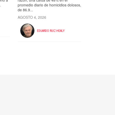
onó a
razón, una caída de 48% en el
.
promedio diario de homicidios dolosos,
de 86.9...
AGOSTO 4, 2026
EDUARDO RUIZ-HEALY