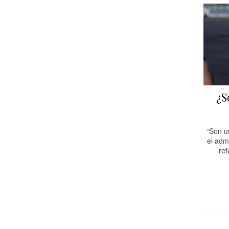
¿S
“Son u
el adm
ref