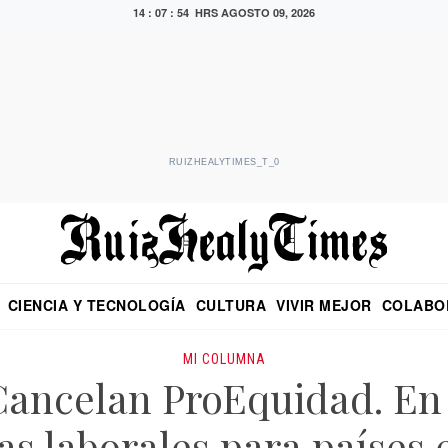
14 : 07 : 55 HRS
AGOSTO 09, 2026
RUIZHEALYTIMES_T_0
CIENCIA Y TECNOLOGÍA
CULTURA
VIVIR MEJOR
COLABO
NO
CRITERIO DE HIDALGO
EDUARDO RUIZ HEALY EN FORMULA
DIARIO DE CHIAPAS
PUEBLA
OPINIÓN
IMAGEN DE Z
EN EL ES
MI COLUMNA
ancelan ProEquidad. En
s laborales para países 