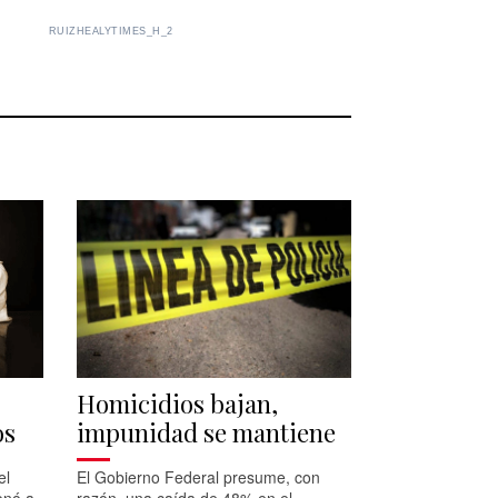
RUIZHEALYTIMES_H_2
Homicidios bajan,
os
impunidad se mantiene
el
El Gobierno Federal presume, con