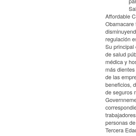
pa
Sa
Affordable 
Obamacare fa
disminuyendo
regulación es
Su principal
de salud púb
médica y hos
más dientes 
de las empr
beneficios, 
de seguros 
Governnement
correspondie
trabajadores
personas de 
Tercera Edad