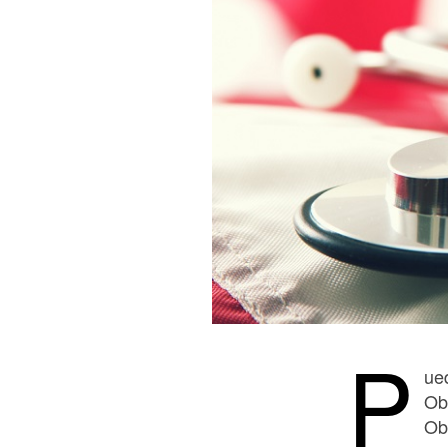
P
ue
Ob
Ob