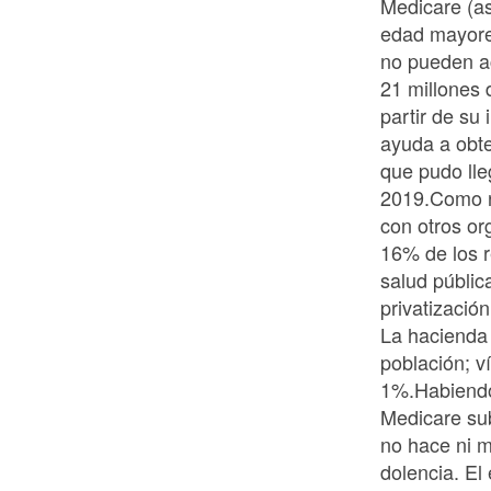
Medicare (as
edad mayore
no pueden ac
21 millones
partir de su 
ayuda a obt
que pudo lle
2019.Como r
con otros or
16% de los 
salud públic
privatizació
La hacienda 
población; v
1%.Habiendo 
Medicare sub
no hace ni m
dolencia. El