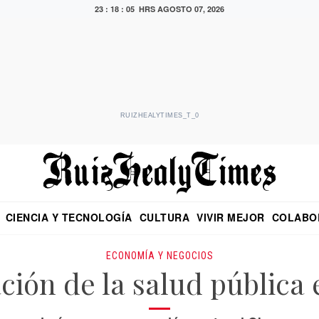
23 : 18 : 06 HRS
AGOSTO 07, 2026
RUIZHEALYTIMES_T_0
CIENCIA Y TECNOLOGÍA
CULTURA
VIVIR MEJOR
COLABO
NO
CRITERIO DE HIDALGO
EDUARDO RUIZ HEALY EN FORMULA
DIARIO DE CHIAPAS
PUEBLA
OPINIÓN
IMAGEN DE Z
EN EL ES
ECONOMÍA Y NEGOCIOS
ación de la salud pública