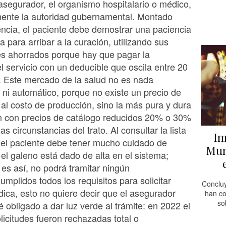
 asegurador, el organismo hospitalario o médico,
mente la autoridad gubernamental. Montado
encia, el paciente debe demostrar una paciencia
 para arribar a la curación, utilizando sus
es ahorrados porque hay que pagar la
el servicio con un deducible que oscila entre 20
. Este mercado de la salud no es nada
 ni automático, porque no existe un precio de
 al costo de producción, sino la más pura y dura
n con precios de catálogo reducidos 20% o 30%
s circunstancias del trato. Al consultar la lista
Im
 el paciente debe tener mucho cuidado de
Mun
 el galeno está dado de alta en el sistema;
 es así, no podrá tramitar ningún
mplidos todos los requisitos para solicitar
Concluy
ica, esto no quiere decir que el asegurador
han co
so
é obligado a dar luz verde al trámite: en 2022 el
licitudes fueron rechazadas total o