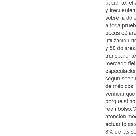
paciente, el
y frecuente
sobre la dol
a toda prueba
pocos dólar
utilización d
y 50 dólares
transparente
mercado fiel
especulació
según sean la
de médicos,
verificar que
porque si no
reembolso.Cu
atención méd
actuante est
8% de las so