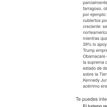
parcialment
farragoso, o
por ejemplo:
cubiertos po
creciente: s
norteameric
mientras que
39% lo apoya
Trump empre
Obamacare d
la suprema c
estado de de
sobre la Tie
Kennedy Juni
acérrimo en
Te puedes inte
El turismo r