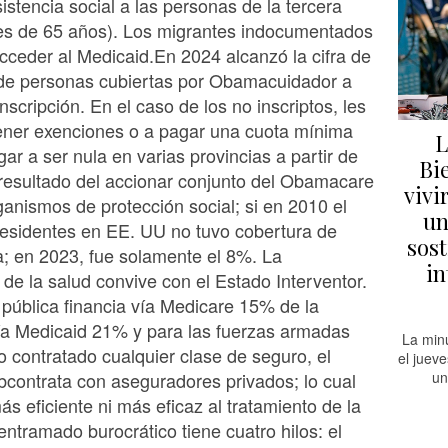
istencia social a las personas de la tercera
s de 65 años). Los migrantes indocumentados
ceder al Medicaid.En 2024 alcanzó la cifra de
 de personas cubiertas por Obamacuidador a
inscripción. En el caso de los no inscriptos, les
ener exenciones o a pagar una cuota mínima
L
gar a ser nula en varias provincias a partir de
Bi
esultado del accionar conjunto del Obamacare
vivi
ganismos de protección social; si en 2010 el
un
residentes en EE. UU no tuvo cobertura de
sost
a; en 2023, fue solamente el 8%. La
in
n de la salud convive con el Estado Interventor.
pública financia vía Medicare 15% de la
ía Medicaid 21% y para las fuerzas armadas
La min
contratado cualquier clase de seguro, el
el juev
contrata con aseguradores privados; lo cual
un
ás eficiente ni más eficaz al tratamiento de la
 entramado burocrático tiene cuatro hilos: el