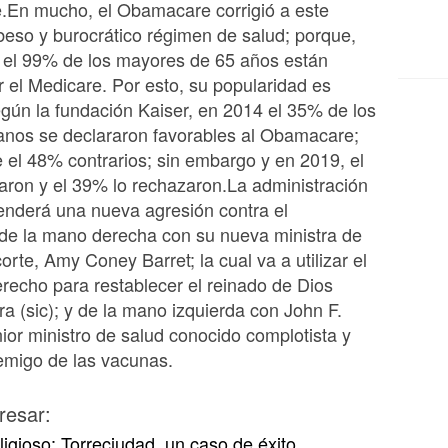
e.En mucho, el Obamacare corrigió a este
beso y burocrático régimen de salud; porque,
 el 99% de los mayores de 65 años están
r el Medicare. Por esto, su popularidad es
egún la fundación Kaiser, en 2014 el 35% de los
anos se declararon favorables al Obamacare;
 el 48% contrarios; sin embargo y en 2019, el
ron y el 39% lo rechazaron.La administración
nderá una nueva agresión contra el
e la mano derecha con su nueva ministra de
orte, Amy Coney Barret; la cual va a utilizar el
recho para restablecer el reinado de Dios
rra (sic); y de la mano izquierda con John F.
or ministro de salud conocido complotista y
emigo de las vacunas.
resar:
eligioso: Torreciudad, un caso de éxito