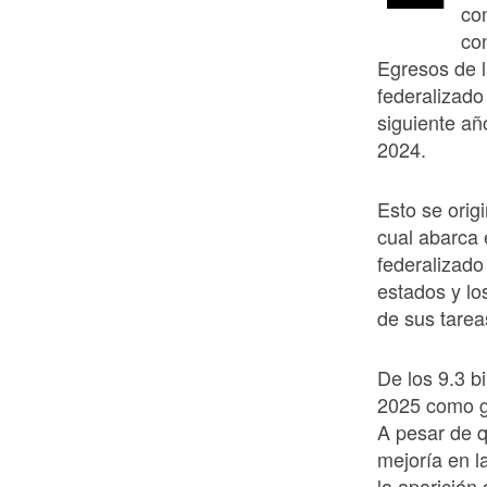
co
co
Egresos de l
federalizado
siguiente a
2024.
Esto se orig
cual abarca 
federalizado
estados y lo
de sus tarea
De los 9.3 b
2025 como ga
A pesar de q
mejoría en l
la aparición