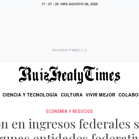
17 : 27 : 27 HRS
AGOSTO 06, 2026
RUIZHEALYTIMES_T_0
CIENCIA Y TECNOLOGÍA
CULTURA
VIVIR MEJOR
COLABO
NO
CRITERIO DE HIDALGO
EDUARDO RUIZ HEALY EN FORMULA
DIARIO DE CHIAPAS
PUEBLA
OPINIÓN
IMAGEN DE Z
EN EL ES
ECONOMÍA Y NEGOCIOS
n en ingresos federales 
gunas entidades federati