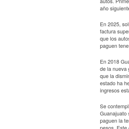
autos. Prime
año siguient
En 2025, sol
factura supe
que los auto
paguen tene
En 2018 Guan
de la nueva
que la dismi
estado ha h
ingresos est
Se contempla
Guanajuato s
paguen la te
pesos. Este