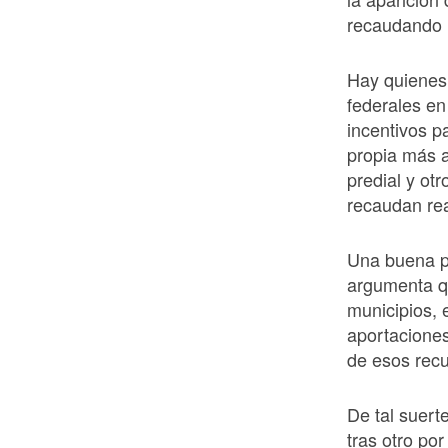
recaudando
Hay quienes
federales en
incentivos 
propia más a
predial y ot
recaudan re
Una buena pa
argumenta qu
municipios, 
aportacione
de esos recu
De tal suert
tras otro po