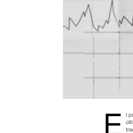
E
l 
úl
tr