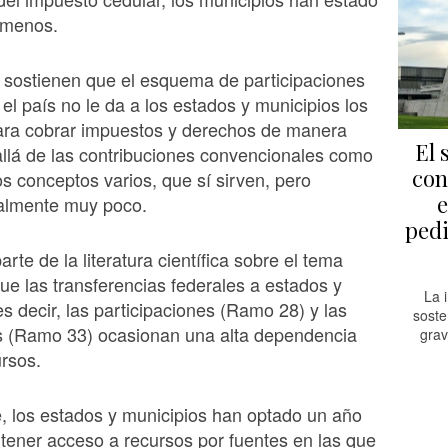
 menos.
 sostienen que el esquema de participaciones
 el país no le da a los estados y municipios los
para cobrar impuestos y derechos de manera
El 
llá de las contribuciones convencionales como
con
ros conceptos varios, que sí sirven, pero
e
almente muy poco.
ped
rte de la literatura científica sobre el tema
e las transferencias federales a estados y
La 
es decir, las participaciones (Ramo 28) y las
soste
s (Ramo 33) ocasionan una alta dependencia
grav
rsos.
e, los estados y municipios han optado un año
r tener acceso a recursos por fuentes en las que