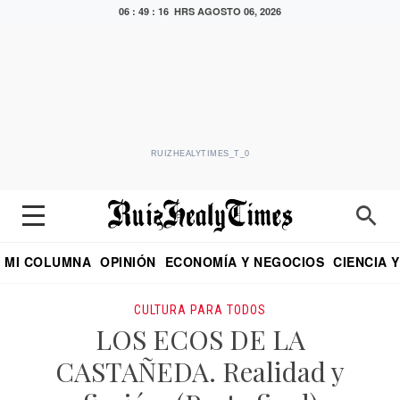
06 : 49 : 17 HRS
AGOSTO 06, 2026
RUIZHEALYTIMES_T_0
MI COLUMNA
OPINIÓN
ECONOMÍA Y NEGOCIOS
CIENCIA 
DIALOGO NOCTURNO
ECONOMISTA
EL UNIVERSAL
EDUARDO RUIZ HEALY EN FORMULA
PUEBLA
REFORMA
CRITERIO DE HI
CULTURA PARA TODOS
LOS ECOS DE LA
CASTAÑEDA. Realidad y