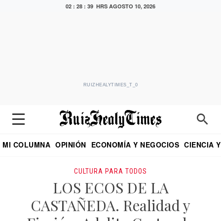
02 : 28 : 40 HRS
AGOSTO 10, 2026
RUIZHEALYTIMES_T_0
MI COLUMNA
OPINIÓN
ECONOMÍA Y NEGOCIOS
CIENCIA 
DIALOGO NOCTURNO
ECONOMISTA
EL UNIVERSAL
EDUARDO RUIZ HEALY EN FORMULA
PUEBLA
REFORMA
CRITERIO DE HI
CULTURA PARA TODOS
LOS ECOS DE LA
CASTAÑEDA. Realidad y