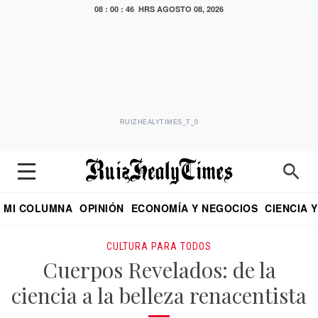
08 : 00 : 47 HRS
AGOSTO 08, 2026
RUIZHEALYTIMES_T_0
MI COLUMNA
OPINIÓN
ECONOMÍA Y NEGOCIOS
CIENCIA 
DIALOGO NOCTURNO
ECONOMISTA
EL UNIVERSAL
EDUARDO RUIZ HEALY EN FORMULA
PUEBLA
REFORMA
CRITERIO DE HI
CULTURA PARA TODOS
Cuerpos Revelados: de la
ciencia a la belleza renacentista