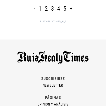
-
1
2
3
4
5
+
RUIZHEALYTIMES_H_1
SUSCRIBIRSE
NEWSLETTER
PÁGINAS
OPINIÓN Y ANÁLISIS