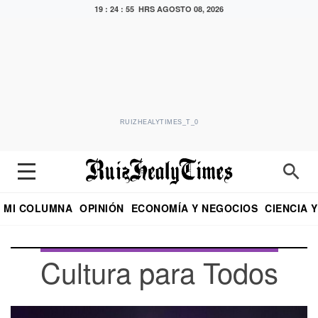
19 : 24 : 57 HRS
AGOSTO 08, 2026
RUIZHEALYTIMES_T_0
MI COLUMNA
OPINIÓN
ECONOMÍA Y NEGOCIOS
CIENCIA 
DIALOGO NOCTURNO
ECONOMISTA
EL UNIVERSAL
EDUARDO RUIZ HEALY EN FORMULA
PUEBLA
REFORMA
CRITERIO DE HI
Cultura para Todos