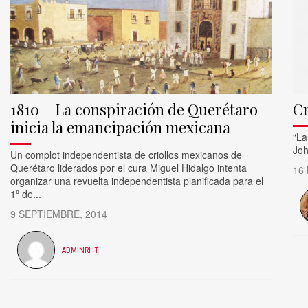
1810 – La conspiración de Querétaro
Cr
inicia la emancipación mexicana
​“L
Joh
Un complot independentista de criollos mexicanos de
Querétaro liderados por el cura Miguel Hidalgo intenta
16
organizar una revuelta independentista planificada para el
1º de...
9 SEPTIEMBRE, 2014
ADMINRHT