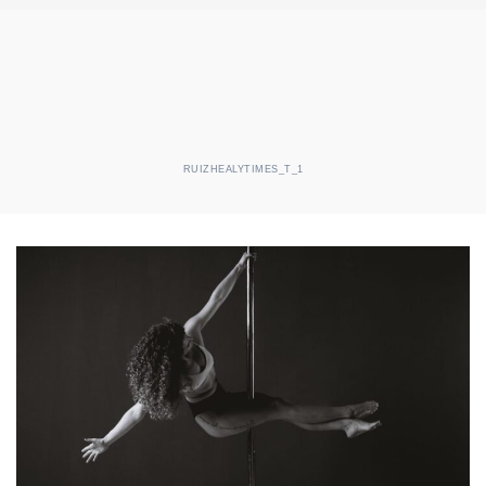
RUIZHEALYTIMES_T_1