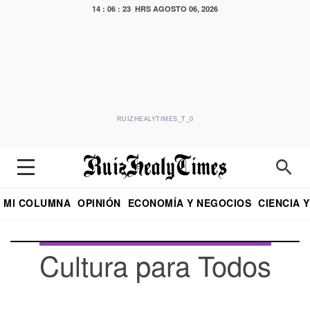
14 : 06 : 25 HRS
AGOSTO 06, 2026
RUIZHEALYTIMES_T_0
MI COLUMNA
OPINIÓN
ECONOMÍA Y NEGOCIOS
CIENCIA 
DIALOGO NOCTURNO
ECONOMISTA
EL UNIVERSAL
EDUARDO RUIZ HEALY EN FORMULA
PUEBLA
REFORMA
CRITERIO DE HI
Cultura para Todos